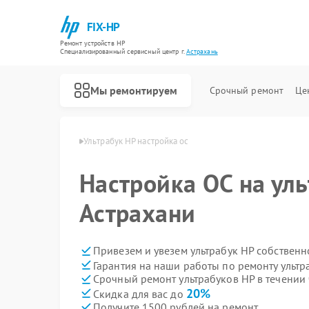
FIX-HP
Ремонт устройств HP
Специализированный cервисный центр г.
Астрахань
Мы ремонтируем
Срочный ремонт
Це
уков HP в Астрахани
Ультрабук HP настройка ос
Настройка ОС на уль
Астрахани
Привезем и увезем ультрабук HP собственн
Гарантия на наши работы по ремонту ульт
Срочный ремонт ультрабуков HP в течении 
20%
Скидка для вас до
Получите 1500 рублей на ремонт