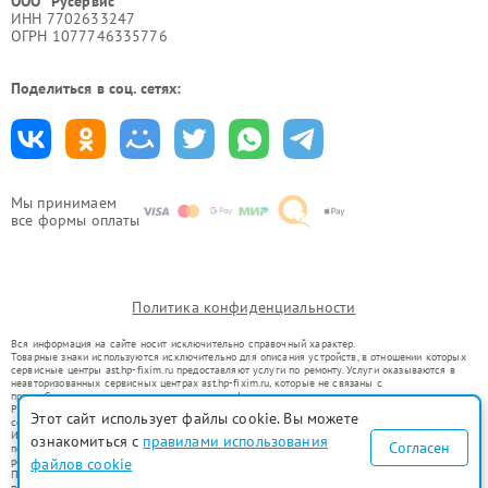
ООО "Русервис"
ИНН 7702633247
ОГРН 1077746335776
Поделиться в соц. сетях:
Мы принимаем
все формы оплаты
Политика конфиденциальности
Вся информация на сайте носит исключительно справочный характер.
Товарные знаки используются исключительно для описания устройств, в отношении которых
сервисные центры ast.hp-fixim.ru предоставляют услуги по ремонту. Услуги оказываются в
неавторизованных сервисных центрах ast.hp-fixim.ru, которые не связаны с
правообладателями товарных знаков или их официальными представителями.
Ремонт осуществляется для устройств, уже введенных в гражданский оборот в соответствии
Этот сайт использует файлы cookie. Вы можете
со статьей 1487 ГК РФ.
Использование товарных знаков не преследует цели индивидуализации услуг или введения
ознакомиться с
правилами использования
Согласен
потребителей в заблуждение, а служит для информирования о предоставляемых услугах по
ремонту техники указанных брендов.
файлов cookie
Представленная на сайте информация не является публичной офертой, определяемой
положениями Статьи 437(2) Гражданского кодекса РФ