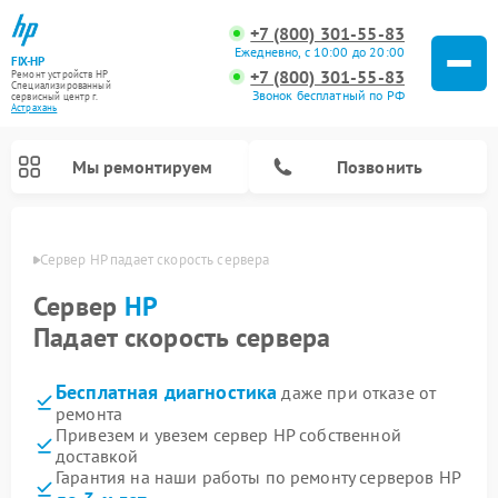
+7 (800) 301-55-83
Ежедневно, с 10:00 до 20:00
FIX-HP
+7 (800) 301-55-83
Ремонт устройств HP
Специализированный
Звонок бесплатный по РФ
cервисный центр г.
Астрахань
Мы ремонтируем
Позвонить
ахани
Сервер HP падает скорость сервера
Сервер
HP
Падает скорость сервера
Бесплатная диагностика
даже при отказе от
ремонта
Привезем и увезем сервер HP собственной
доставкой
Гарантия на наши работы по ремонту серверов HP