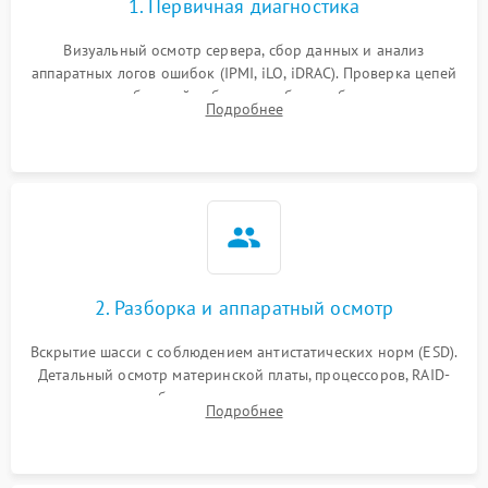
1. Первичная диагностика
Визуальный осмотр сервера, сбор данных и анализ
аппаратных логов ошибок (IPMI, iLO, iDRAC). Проверка цепей
питания и базовой работоспособности без вскрытия
Подробнее
корпуса для быстрой локализации сбоя.
2. Разборка и аппаратный осмотр
Вскрытие шасси с соблюдением антистатических норм (ESD).
Детальный осмотр материнской платы, процессоров, RAID-
контроллеров и блоков питания на наличие термических
Подробнее
повреждений, прогаров или окислений.