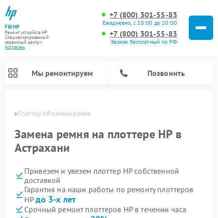
+7 (800) 301-55-83
Ежедневно, с 10:00 до 20:00
FIX-HP
+7 (800) 301-55-83
Ремонт устройств HP
Специализированный
Звонок бесплатный по РФ
cервисный центр г.
Астрахань
Мы ремонтируем
Позвонить
ахани
Плоттер HP замена ремня
Замена ремня на плоттере HP в
Астрахани
Привезем и увезем плоттер HP собственной
доставкой
Гарантия на наши работы по ремонту плоттеров
до 3-х лет
HP
Срочный ремонт плоттеров HP в течении часа