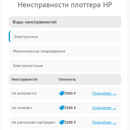
Неисправности плоттера HP
Виды неисправностей
Электроника
Механические повреждения
Электропитание
Неисправности
Стоимость
Работа системы
Не включается
2000 ₽
Подробнее →
Механика
Не печатает
2500 ₽
Подробнее →
Оптика
Не распознает картриджи
2500 ₽
Подробнее →
Программное обеспечение