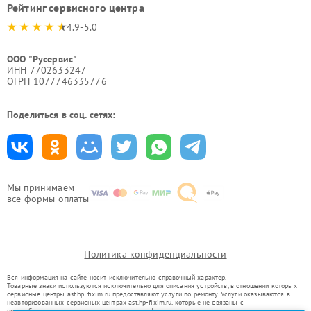
Рейтинг сервисного центра
4.9-5.0
ООО "Русервис"
ИНН 7702633247
ОГРН 1077746335776
Поделиться в соц. сетях:
Мы принимаем
все формы оплаты
Политика конфиденциальности
Вся информация на сайте носит исключительно справочный характер.
Товарные знаки используются исключительно для описания устройств, в отношении которых
сервисные центры ast.hp-fixim.ru предоставляют услуги по ремонту. Услуги оказываются в
неавторизованных сервисных центрах ast.hp-fixim.ru, которые не связаны с
правообладателями товарных знаков или их официальными представителями.