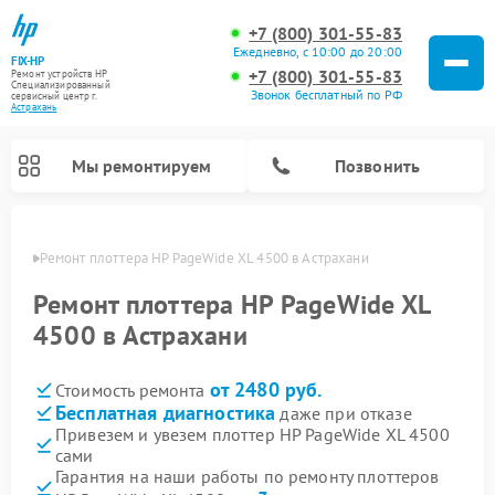
+7 (800) 301-55-83
Ежедневно, с 10:00 до 20:00
FIX-HP
+7 (800) 301-55-83
Ремонт устройств HP
Специализированный
Звонок бесплатный по РФ
cервисный центр г.
Астрахань
Мы ремонтируем
Позвонить
ахани
Ремонт плоттера HP PageWide XL 4500 в Астрахани
Ремонт плоттера HP PageWide XL
4500 в Астрахани
от 2480 руб.
Стоимость ремонта
Бесплатная диагностика
даже при отказе
Привезем и увезем плоттер HP PageWide XL 4500
сами
Гарантия на наши работы по ремонту плоттеров