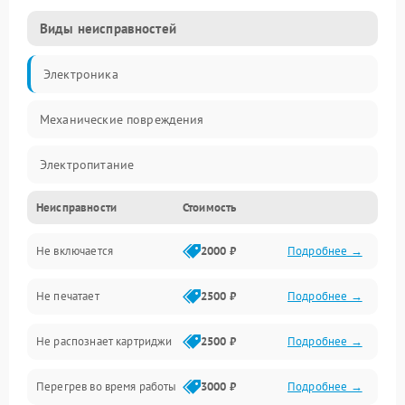
Виды неисправностей
Электроника
Механические повреждения
Электропитание
Неисправности
Стоимость
Работа системы
Не включается
2000 ₽
Подробнее →
Механика
Не печатает
2500 ₽
Подробнее →
Оптика
Не распознает картриджи
2500 ₽
Подробнее →
Программное обеспечение
Перегрев во время работы
3000 ₽
Подробнее →
Корпус/Герметичность