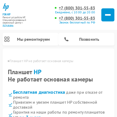
+7 (800) 301-55-83
Ежедневно, с 10:00 до 20:00
FIX-HP
+7 (800) 301-55-83
Ремонт устройств HP
Специализированный
Звонок бесплатный по РФ
cервисный центр г.
Астрахань
Мы ремонтируем
Позвонить
ахани
Планшет HP не работает основная камеры
Планшет
HP
Не работает основная камеры
Бесплатная диагностика
даже при отказе от
ремонта
Привезем и увезем планшет HP собственной
доставкой
Гарантия на наши работы по ремонту планшетов