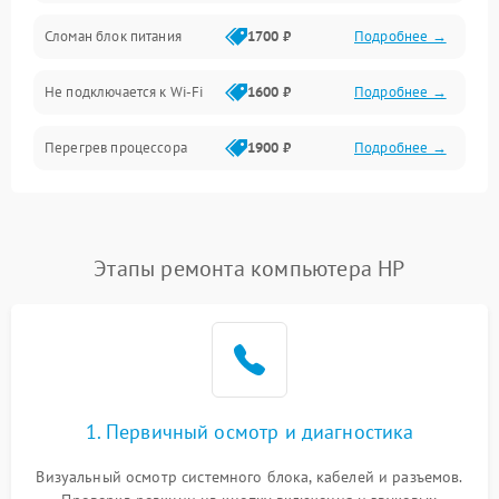
Механические повреждения
Сломан блок питания
1700 ₽
Подробнее →
Программное обеспечение
Не подключается к Wi-Fi
1600 ₽
Подробнее →
Аудио
Перегрев процессора
1900 ₽
Подробнее →
Проблемы с видеокартой
1800 ₽
Подробнее →
Проблемы с
Этапы ремонта компьютера HP
подключением внешних
1400 ₽
Подробнее →
устройств
Не работает система
1700 ₽
Подробнее →
охлаждения
Ошибки в работе
1. Первичный осмотр и диагностика
1500 ₽
Подробнее →
оперативной памяти
Визуальный осмотр системного блока, кабелей и разъемов.
Не распознается USB-порт
1300 ₽
Подробнее →