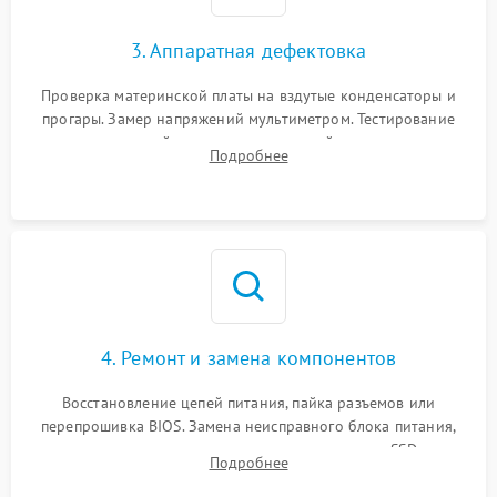
3. Аппаратная дефектовка
Проверка материнской платы на вздутые конденсаторы и
прогары. Замер напряжений мультиметром. Тестирование
оперативной памяти и накопителей с помощью
Подробнее
диагностического ПО для выявления сбойных секторов и
ошибок.
4. Ремонт и замена компонентов
Восстановление цепей питания, пайка разъемов или
перепрошивка BIOS. Замена неисправного блока питания,
видеокарты, процессора или установка нового SSD для
Подробнее
восстановления и повышения скорости работы системы.