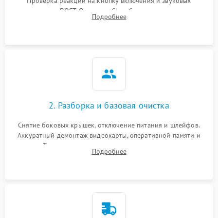
Проверка реакции на кнопку включения и звуковых
сигналов POST. Оценка работы блока питания для
Подробнее
локализации базовых неисправностей без полного разбора.
2. Разборка и базовая очистка
Снятие боковых крышек, отключение питания и шлейфов.
Аккуратный демонтаж видеокарты, оперативной памяти и
кулеров. Тщательная очистка корпуса и радиаторов от пыли
Подробнее
с помощью сжатого воздуха для предотвращения
замыканий.