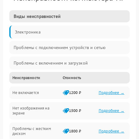
Виды неисправностей
Электроника
Проблемы с подключением устройств и сетью
Проблемы с включением и загрузкой
Неисправности
Стоимость
Проблемы с изображением и монитором
Не включается
1200 ₽
Подробнее →
Проблемы с производительностью и стабильностью
Нет изображения на
Прочие специфичные проблемы
1500 ₽
Подробнее →
экране
Проблемы с хранением данных
Проблемы с жестким
1800 ₽
Подробнее →
диском