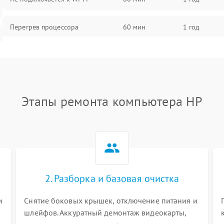
Перегрев процессора
60 мин
1 год
Проблемы с видеокартой
60 мин
1 год
Проблемы с подключением
60 мин
1 год
внешних устройств
Этапы ремонта компьютера HP
Не работает система охлаждения
60 мин
1 год
Ошибки в работе оперативной
60 мин
1 год
памяти
2. Разборка и базовая очистка
Не распознается USB-порт
60 мин
1 год
и
Снятие боковых крышек, отключение питания и
шлейфов. Аккуратный демонтаж видеокарты,