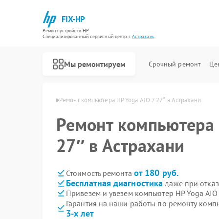
FIX-HP
Ремонт устройств HP
Специализированный cервисный центр г.
Астрахань
Мы ремонтируем
Срочный ремонт
Це
ров HP в Астрахани
Ремонт компьютера HP Yoga AIO 7 27″ в Астрахани
Ремонт компьютера 
27″ в Астрахани
от 180 руб.
Стоимость ремонта
Бесплатная диагностика
даже при отказ
Привезем и увезем компьютер HP Yoga AIO 
Гарантия на наши работы по ремонту комп
3-х лет