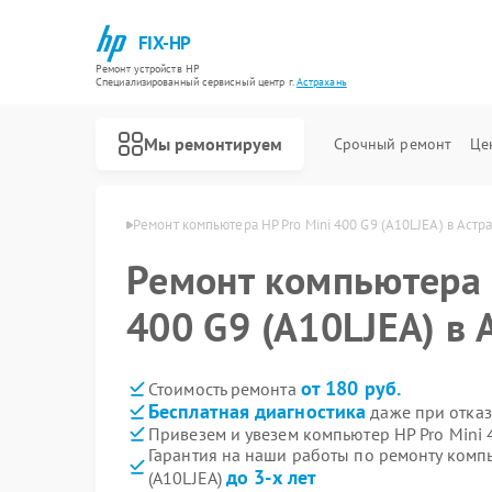
FIX-HP
Ремонт устройств HP
Специализированный cервисный центр г.
Астрахань
Мы ремонтируем
Срочный ремонт
Це
ров HP в Астрахани
Ремонт компьютера HP Pro Mini 400 G9 (A10LJEA) в Астр
Ремонт компьютера 
400 G9 (A10LJEA) в 
от 180 руб.
Стоимость ремонта
Бесплатная диагностика
даже при отказ
Привезем и увезем компьютер HP Pro Mini 
Гарантия на наши работы по ремонту компь
до 3-х лет
(A10LJEA)