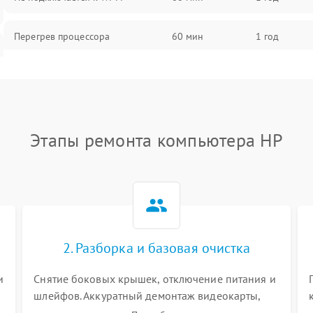
Перегрев процессора
60 мин
1 год
Проблемы с видеокартой
60 мин
1 год
Проблемы с подключением
60 мин
1 год
внешних устройств
Этапы ремонта компьютера HP
Не работает система охлаждения
60 мин
1 год
Ошибки в работе оперативной
60 мин
1 год
памяти
2. Разборка и базовая очистка
Не распознается USB-порт
60 мин
1 год
и
Снятие боковых крышек, отключение питания и
шлейфов. Аккуратный демонтаж видеокарты,
оперативной памяти и кулеров. Тщательная