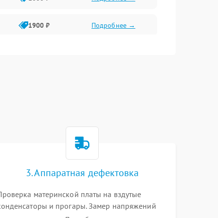
1900 ₽
Подробнее →
1800 ₽
Подробнее →
1400 ₽
Подробнее →
1700 ₽
Подробнее →
1500 ₽
Подробнее →
3. Аппаратная дефектовка
1300 ₽
Подробнее →
Проверка материнской платы на вздутые
конденсаторы и прогары. Замер напряжений
мультиметром. Тестирование оперативной