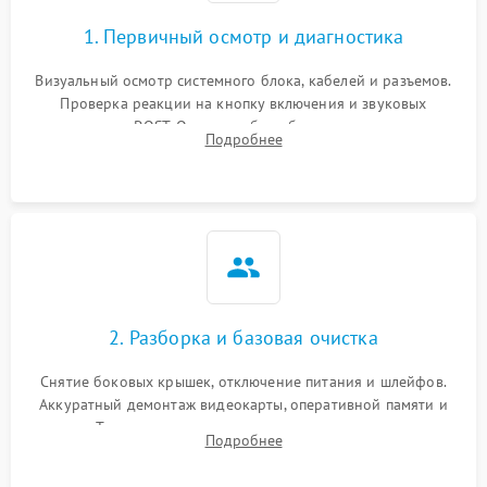
1. Первичный осмотр и диагностика
Визуальный осмотр системного блока, кабелей и разъемов.
Проверка реакции на кнопку включения и звуковых
сигналов POST. Оценка работы блока питания для
Подробнее
локализации базовых неисправностей без полного разбора.
2. Разборка и базовая очистка
Снятие боковых крышек, отключение питания и шлейфов.
Аккуратный демонтаж видеокарты, оперативной памяти и
кулеров. Тщательная очистка корпуса и радиаторов от пыли
Подробнее
с помощью сжатого воздуха для предотвращения
замыканий.