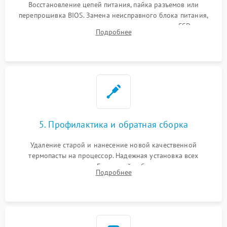
Восстановление цепей питания, пайка разъемов или
перепрошивка BIOS. Замена неисправного блока питания,
видеокарты, процессора или установка нового SSD для
Подробнее
восстановления и повышения скорости работы системы.
5. Профилактика и обратная сборка
Удаление старой и нанесение новой качественной
термопасты на процессор. Надежная установка всех
комплектующих в слоты. Грамотный кабель-менеджмент для
Подробнее
обеспечения правильной циркуляции воздуха внутри
корпуса ПК.