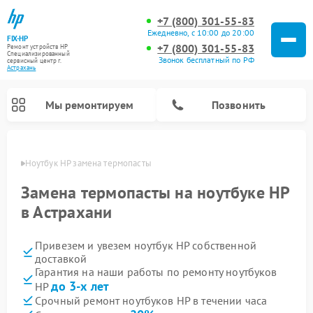
+7 (800) 301-55-83
Ежедневно, с 10:00 до 20:00
FIX-HP
+7 (800) 301-55-83
Ремонт устройств HP
Специализированный
Звонок бесплатный по РФ
cервисный центр г.
Астрахань
Мы ремонтируем
Позвонить
ахани
Ноутбук HP замена термопасты
Замена термопасты на ноутбуке HP
в Астрахани
Привезем и увезем ноутбук HP собственной
доставкой
Гарантия на наши работы по ремонту ноутбуков
до 3-х лет
HP
Срочный ремонт ноутбуков HP в течении часа