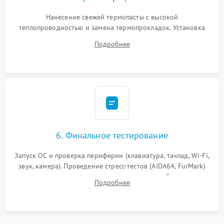
Нанесение свежей термопасты с высокой
теплопроводностью и замена термопрокладок. Установка
системы охлаждения, подключение всех внутренних
Подробнее
шлейфов, модулей памяти и накопителей. Предварительная
сборка корпуса.
6. Финальное тестирование
Запуск ОС и проверка периферии (клавиатура, тачпад, Wi-Fi,
звук, камера). Проведение стресс-тестов (AIDA64, FurMark)
для контроля температурного режима и стабильности
Подробнее
системы под пиковой нагрузкой.