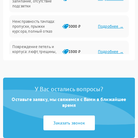
залипание, отсутствие
подсветки
Батарея
Неисправность тачпада:
Сеть и интернет
пропуски, прыжки
3000 ₽
Подробнее →
курсора, полный отказ
Система охлаждения
Повреждение петель и
корпуса: люфт, трещины,
3500 ₽
Подробнее →
деформация
Проблемы аккумулятора:
быстрая разрядка,
2500 ₽
Подробнее →
невозможность зарядки,
вздутие
У Вас остались вопросы?
Оставьте заявку, мы свяжемся с Вами в ближайшее
Неисправность зарядного
время
устройства или разъёма
2000 ₽
Подробнее →
питания
Заказать звонок
Перегрев из‑за пыли,
износа термопасты или
2500 ₽
Подробнее →
неисправности кулера