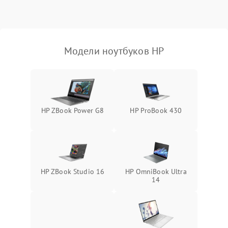
Выход из строя SSD или
HDD: медленная загрузка,
3000 ₽
Подробнее →
ошибки чтения,
пропадание диска
Модели ноутбуков HP
Неисправность
оперативной памяти:
2000 ₽
Подробнее →
вылеты приложений,
синие экраны
HP ZBook Power G8
HP ProBook 430
Проблемы Wi‑Fi или
2500 ₽
Подробнее →
Bluetooth модулей
HP ZBook Studio 16
HP OmniBook Ultra
14