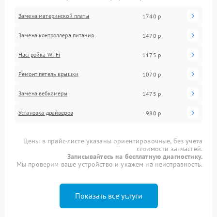
Замена материнской платы
1740 р
Замена контроллера питания
1470 р
Настройка Wi-Fi
1175 р
Ремонт петель крышки
1070 р
Замена вебкамеры
1475 р
Установка драйверов
980 р
Цены в прайс-листе указаны ориентировочные, без учета
стоимости запчастей.
Записывайтесь на бесплатную диагностику.
Мы проверим ваше устройство и укажем на неисправность.
Показать все услуги