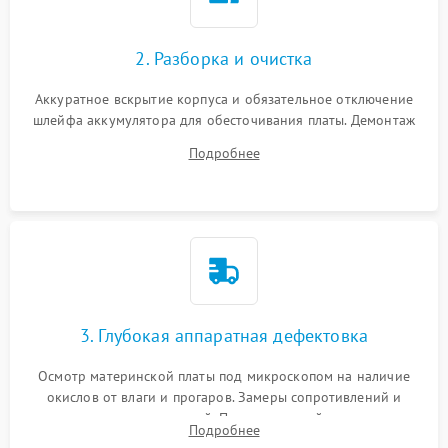
2. Разборка и очистка
Аккуратное вскрытие корпуса и обязательное отключение
шлейфа аккумулятора для обесточивания платы. Демонтаж
системы охлаждения, очистка кулера от пыли и удаление
Подробнее
высохшей термопасты с кристаллов чипов.
3. Глубокая аппаратная дефектовка
Осмотр материнской платы под микроскопом на наличие
окислов от влаги и прогаров. Замеры сопротивлений и
дежурных напряжений. Проверка цепей питания,
Подробнее
мультиконтроллера, процессора и видеочипа.