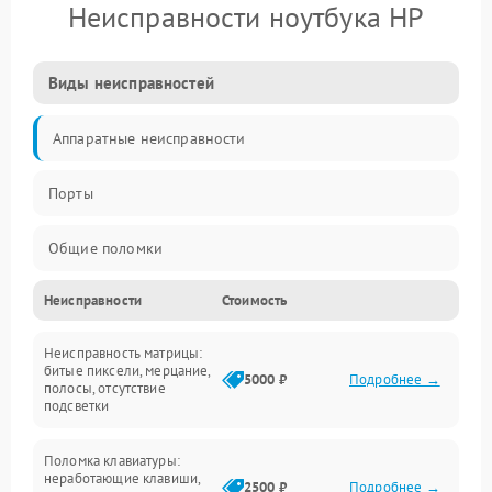
Неисправности ноутбука HP
Виды неисправностей
Аппаратные неисправности
Порты
Общие поломки
Неисправности
Стоимость
Устройства
Неисправность матрицы:
Программные ошибки
битые пиксели, мерцание,
5000 ₽
Подробнее →
полосы, отсутствие
подсветки
Электрические и системные сбои
Поломка клавиатуры:
Интерфейсные проблемы
неработающие клавиши,
2500 ₽
Подробнее →