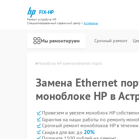
FIX-HP
Ремонт устройств HP
Специализированный cервисный центр г.
Астрахань
Мы ремонтируем
Срочный ремонт
Це
ков HP в Астрахани
Моноблок HP замена ethernet порта
Замена Ethernet пор
моноблоке HP в Аст
Привезем и увезем моноблок HP собственн
Гарантия на наши работы по ремонту мон
Срочный ремонт моноблоков HP в течении
20%
Скидка для вас до
Получите 1500 рублей на ремонт