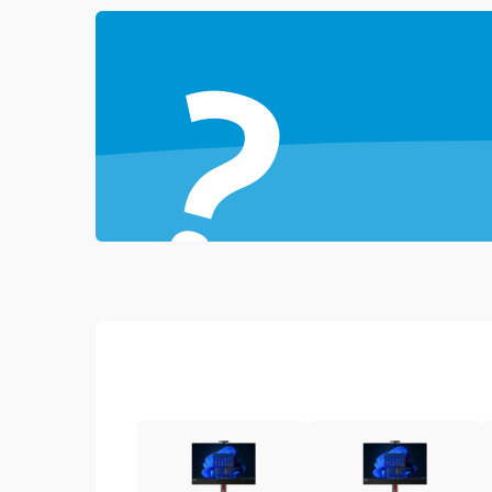
?
Повреждение разъёмов (USB, HDMI и др.)
Поломка видеокарты
Неисправность процессора
Повреждение жесткого диска (HDD / SSD)
Неисправность оперативной памяти
Выход из строя блока питания
Повреждение сенсорного экрана (если есть)
Поломка батареи (если есть)