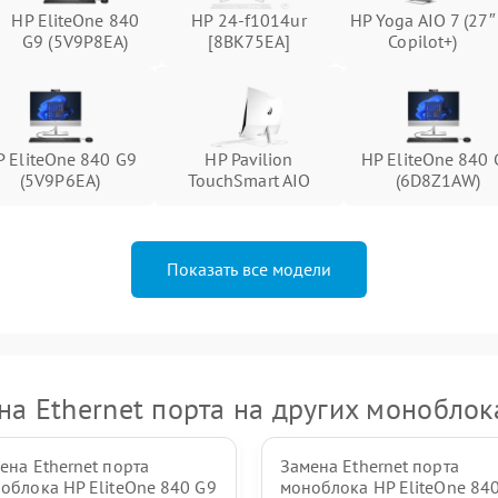
HP EliteOne 840
HP 24-f1014ur
HP Yoga AIO 7 (27″
Неисправность тачпада (если есть)
60 мин
1 год
G9 (5V9P8EA)
[8BK75EA]
Copilot+)
Поломка веб-камеры
60 мин
1 год
Неисправность микрофона
60 мин
1 год
P EliteOne 840 G9
HP Pavilion
HP EliteOne 840 
(5V9P6EA)
TouchSmart AIO
(6D8Z1AW)
Повреждение внутренних
60 мин
1 год
проводов
Показать все модели
Неисправность BIOS
60 мин
1 год
на Ethernet порта на других моноблок
ена Ethernet порта
Замена Ethernet порта
облока HP EliteOne 840 G9
моноблока HP EliteOne 84