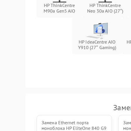
HP ThinkCentre
HP ThinkCentre
M90a Gen5 AIO
Neo 30a AIO (27″)
Неисправность кнопок управления
Неисправность тачпада (если есть)
HP IdeaCentre AIO
H
Поломка веб-камеры
Y910 (27″ Gaming)
Неисправность микрофона
Повреждение внутренних проводов
Механические повреждения
Заме
Замена Ethernet порта
Зам
моноблока HP EliteOne 840 G9
мон