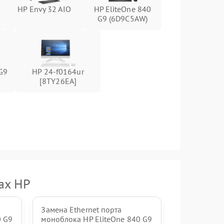
HP Envy 32 AIO
HP EliteOne 840
1500 ₽
Подробнее →
G9 (6D9C5AW)
1000 ₽
Подробнее →
1000 ₽
Подробнее →
G9
HP 24-f0164ur
[8TY26EA]
1000 ₽
Подробнее →
1500 ₽
Подробнее →
ах HP
Замена Ethernet порта
0 G9
моноблока HP EliteOne 840 G9