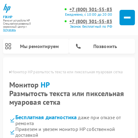
+7 (800) 301-55-83
Ежедневно, с 10:00 до 20:00
FIX-HP
+7 (800) 301-55-83
Ремонт устройств HP
Специализированный
Звонок бесплатный по РФ
cервисный центр г.
Астрахань
Мы ремонтируем
Позвонить
ахани
Монитор HP размытость текста или пиксельная муаровая сетка
Монитор
HP
Размытость текста или пиксельная
муаровая сетка
Бесплатная диагностика
даже при отказе от
ремонта
Привезем и увезем монитор HP собственной
доставкой