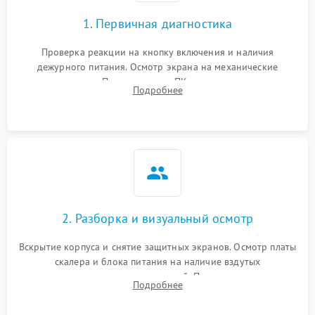
1. Первичная диагностика
Проверка реакции на кнопку включения и наличия
дежурного питания. Осмотр экрана на механические
повреждения. Подключение к ПК для оценки вывода
Подробнее
изображения, работы подсветки и выявления артефактов на
матрице.
2. Разборка и визуальный осмотр
Вскрытие корпуса и снятие защитных экранов. Осмотр платы
скалера и блока питания на наличие вздутых
конденсаторов, прогаров, окислений. Проверка надежности
Подробнее
контактов и целостности шлейфов матрицы.