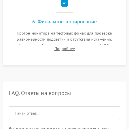
6. Финальное тестирование
Прогон монитора на тестовых фонах для проверки
равномерности подсветки и отсутствия искажений.
Проверка работоспособности всех портов (HDMI,
Подробнее
DisplayPort, VGA) и кнопок управления под нагрузкой в
течение пары часов.
FAQ. Ответы на вопросы
Вы можете ознакомиться с приведенными ниже