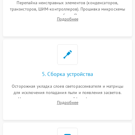
Перепайка неисправных элементов (конденсаторов,
транзисторов, ШИМ-контроллеров). Прошивка микросхемы
памяти при программных сбоях. При поломке подсветки —
Подробнее
разборка матрицы и замена выгоревших светодиодов.
5. Сборка устройства
Осторожная укладка слоев светорассеивателя и матрицы
для исключения попадания пыли и появления засветов.
Надежное подключение шлейфов, фиксация плат и
Подробнее
аккуратное защелкивание пластикового корпуса монитора.