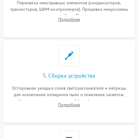
Перепайка неисправных элементов (конденсаторов,
транзисторов, ШИМ-контроллеров). Прошивка микросхемы
памяти при программных сбоях. При поломке подсветки —
Подробнее
разборка матрицы и замена выгоревших светодиодов.
5. Сборка устройства
Осторожная укладка слоев светорассеивателя и матрицы
для исключения попадания пыли и появления засветов.
Надежное подключение шлейфов, фиксация плат и
Подробнее
аккуратное защелкивание пластикового корпуса монитора.