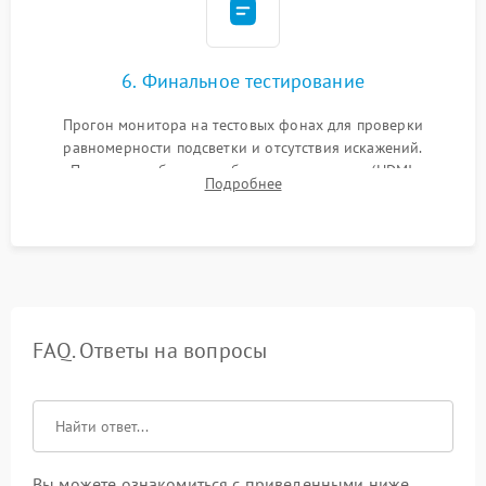
6. Финальное тестирование
Прогон монитора на тестовых фонах для проверки
равномерности подсветки и отсутствия искажений.
Проверка работоспособности всех портов (HDMI,
Подробнее
DisplayPort, VGA) и кнопок управления под нагрузкой в
течение пары часов.
FAQ. Ответы на вопросы
Вы можете ознакомиться с приведенными ниже