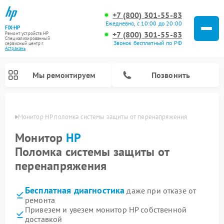
+7 (800) 301-55-83
Ежедневно, с 10:00 до 20:00
FIX-HP
+7 (800) 301-55-83
Ремонт устройств HP
Специализированный
Звонок бесплатный по РФ
cервисный центр г.
Астрахань
Мы ремонтируем
Позвонить
ахани
Монитор HP поломка системы защиты от перенапряжения
Монитор
HP
Поломка системы защиты от
перенапряжения
Бесплатная диагностика
даже при отказе от
ремонта
Привезем и увезем монитор HP собственной
доставкой