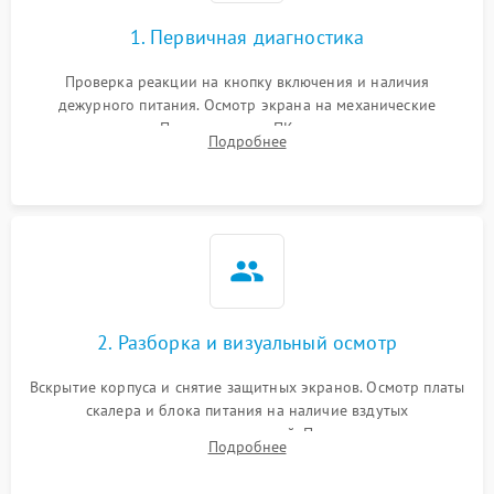
1. Первичная диагностика
Проверка реакции на кнопку включения и наличия
дежурного питания. Осмотр экрана на механические
повреждения. Подключение к ПК для оценки вывода
Подробнее
изображения, работы подсветки и выявления артефактов на
матрице.
2. Разборка и визуальный осмотр
Вскрытие корпуса и снятие защитных экранов. Осмотр платы
скалера и блока питания на наличие вздутых
конденсаторов, прогаров, окислений. Проверка надежности
Подробнее
контактов и целостности шлейфов матрицы.