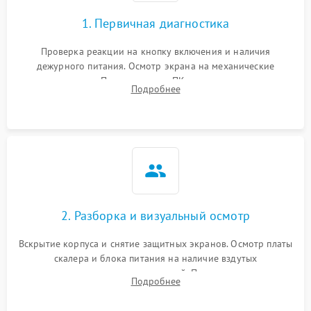
1. Первичная диагностика
Проверка реакции на кнопку включения и наличия
дежурного питания. Осмотр экрана на механические
повреждения. Подключение к ПК для оценки вывода
Подробнее
изображения, работы подсветки и выявления артефактов на
матрице.
2. Разборка и визуальный осмотр
Вскрытие корпуса и снятие защитных экранов. Осмотр платы
скалера и блока питания на наличие вздутых
конденсаторов, прогаров, окислений. Проверка надежности
Подробнее
контактов и целостности шлейфов матрицы.