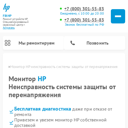
+7 (800) 301-55-83
Ежедневно, с 10:00 до 20:00
FIX-HP
+7 (800) 301-55-83
Ремонт устройств HP
Специализированный
Звонок бесплатный по РФ
cервисный центр г.
Астрахань
Мы ремонтируем
Позвонить
ахани
Монитор HP неисправность системы защиты от перенапряжения
Монитор
HP
Неисправность системы защиты от
перенапряжения
Бесплатная диагностика
даже при отказе от
ремонта
Привезем и увезем монитор HP собственной
доставкой