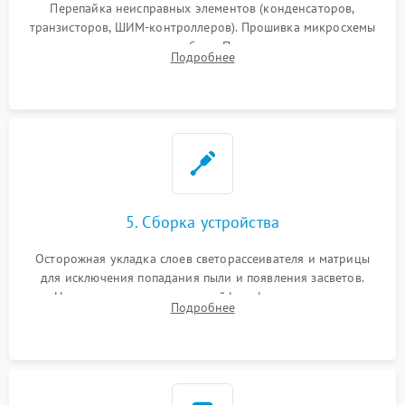
Перепайка неисправных элементов (конденсаторов,
транзисторов, ШИМ-контроллеров). Прошивка микросхемы
памяти при программных сбоях. При поломке подсветки —
Подробнее
разборка матрицы и замена выгоревших светодиодов.
5. Сборка устройства
Осторожная укладка слоев светорассеивателя и матрицы
для исключения попадания пыли и появления засветов.
Надежное подключение шлейфов, фиксация плат и
Подробнее
аккуратное защелкивание пластикового корпуса монитора.