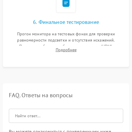
6. Финальное тестирование
Прогон монитора на тестовых фонах для проверки
равномерности подсветки и отсутствия искажений.
Проверка работоспособности всех портов (HDMI,
Подробнее
DisplayPort, VGA) и кнопок управления под нагрузкой в
течение пары часов.
FAQ. Ответы на вопросы
Вы можете ознакомиться с приведенными ниже